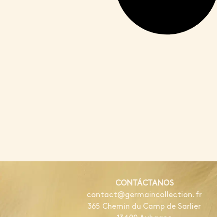
CONTÁCTANOS
contact@germaincollection.fr
365 Chemin du Camp de Sarlier